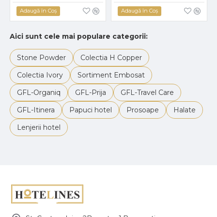
Adaugă în Coş
Adaugă în Coş
Aici sunt cele mai populare categorii:
Stone Powder
Colectia H Copper
Colectia Ivory
Sortiment Embosat
GFL-Organiq
GFL-Prija
GFL-Travel Care
GFL-Itinera
Papuci hotel
Prosoape
Halate
Lenjerii hotel