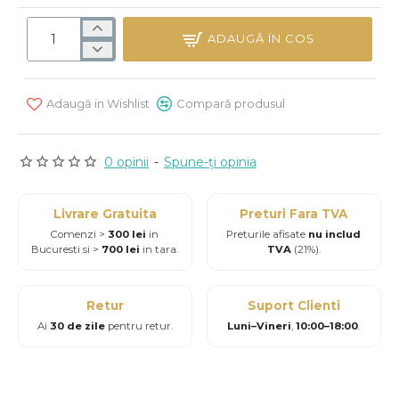
ADAUGĂ ÎN COŞ
Adaugă in Wishlist
Compară produsul
0 opinii
-
Spune-ţi opinia
Livrare Gratuita
Preturi Fara TVA
Comenzi >
300 lei
in
Preturile afisate
nu includ
Bucuresti si >
700 lei
in tara.
TVA
(21%).
Retur
Suport Clienti
Ai
30 de zile
pentru retur.
Luni–Vineri
,
10:00–18:00
.