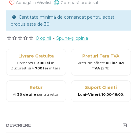
Adaugă in Wishlist
Compară produsul
Cantitate minimă de comandat pentru acest
produs este de 30
0 opinii
-
Spune-ţi opinia
Livrare Gratuita
Preturi Fara TVA
Comenzi >
300 lei
in
Preturile afisate
nu includ
Bucuresti si >
700 lei
in tara.
TVA
(21%).
Retur
Suport Clienti
Ai
30 de zile
pentru retur.
Luni–Vineri
,
10:00–18:00
.
DESCRIERE