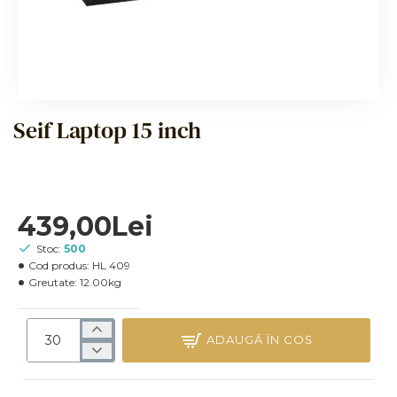
NOU
Seif Laptop 15 inch
439,00Lei
Stoc:
500
Cod produs:
HL 409
Greutate:
12.00kg
ADAUGĂ ÎN COŞ