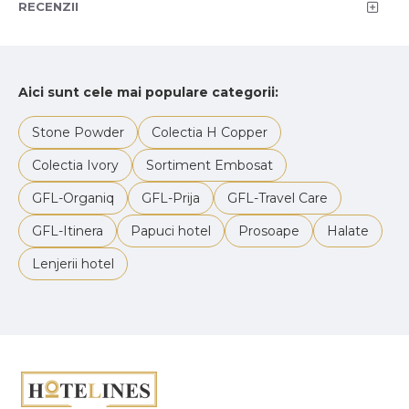
RECENZII
Aici sunt cele mai populare categorii:
Stone Powder
Colectia H Copper
Colectia Ivory
Sortiment Embosat
GFL-Organiq
GFL-Prija
GFL-Travel Care
GFL-Itinera
Papuci hotel
Prosoape
Halate
Lenjerii hotel