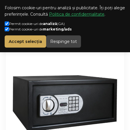
CONT
ROMANA
Folosim cookie-uri pentru analiză și publicitate. Îți poți alege
preferințele. Consultă
Politica de confidențialitate
.
Permit cookie-uri de
analiză
(GA)
Permit cookie-uri de
marketing/ads
Consumabile/Accesorii
Accesorii
Seif Laptop 15 inch
h
Accept selecția
Respinge tot
o
m
e