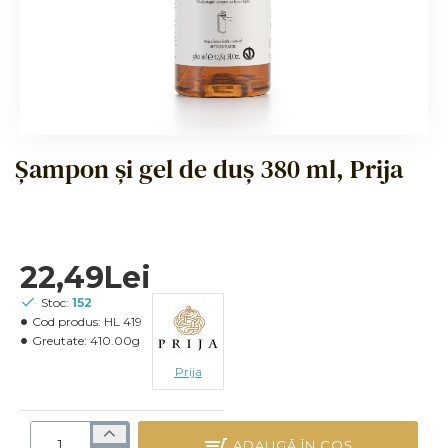
Șampon și gel de duș 380 ml, Prija
22,49Lei
Stoc:
152
Cod produs:
HL 419
Greutate:
410.00g
Prija
ADAUGĂ ÎN COŞ