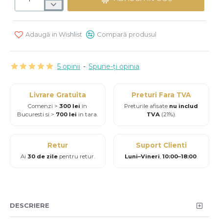
Adaugă in Wishlist
Compară produsul
5 opinii
-
Spune-ţi opinia
Livrare Gratuita
Preturi Fara TVA
Comenzi >
300 lei
in
Preturile afisate
nu includ
Bucuresti si >
700 lei
in tara.
TVA
(21%).
Retur
Suport Clienti
Ai
30 de zile
pentru retur.
Luni–Vineri
,
10:00–18:00
.
DESCRIERE