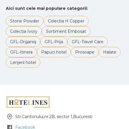
Aici sunt cele mai populare categorii:
Stone Powder
Colectia H Copper
Colectia Ivory
Sortiment Embosat
GFL-Organiq
GFL-Prija
GFL-Travel Care
GFL-Itinera
Papuci hotel
Prosoape
Halate
Lenjerii hotel
Str.Cantonului,nr.2B, sector 1,Bucuresti
Facebook