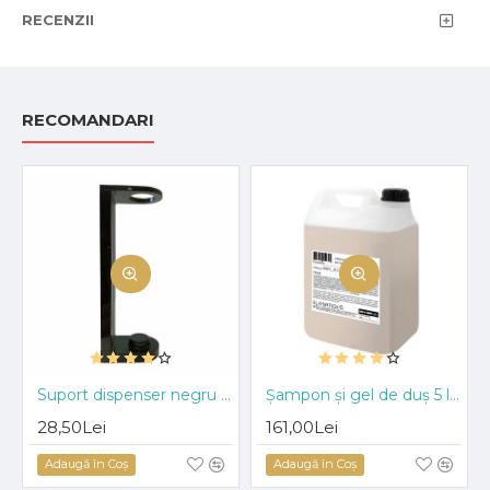
RECENZII
RECOMANDARI
Suport dispenser negru pentru 380ml, Prija/480 ml, Travel Care
Șampon și gel de duș 5 litri, Prija
28,50Lei
161,00Lei
Adaugă în Coş
Adaugă în Coş