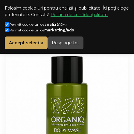
CONT
ROMANA
Folosim cookie-uri pentru analiză și publicitate. Îți poți alege
preferințele. Consultă
Politica de confidențialitate
.
Permit cookie-uri de
analiză
(GA)
Permit cookie-uri de
marketing/ads
Cosmetice Hotel
Organiq
h
Șampon și gel de duș 30 ml Organiq
Accept selecția
Respinge tot
o
m
e