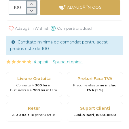
ADAUGĂ ÎN COŞ
Adaugă in Wishlist
Compară produsul
Cantitate minimă de comandat pentru acest
produs este de 100
4 opinii
-
Spune-ţi opinia
Livrare Gratuita
Preturi Fara TVA
Comenzi >
300 lei
in
Preturile afisate
nu includ
Bucuresti si >
700 lei
in tara.
TVA
(21%).
Retur
Suport Clienti
Ai
30 de zile
pentru retur.
Luni–Vineri
,
10:00–18:00
.