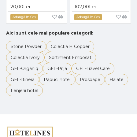
20,00Lei
102,00Lei
Adaugă în Coş
Adaugă în Coş
Aici sunt cele mai populare categorii:
Stone Powder
Colectia H Copper
Colectia Ivory
Sortiment Embosat
GFL-Organiq
GFL-Prija
GFL-Travel Care
GFL-Itinera
Papuci hotel
Prosoape
Halate
Lenjerii hotel