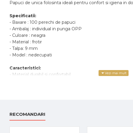
Papuci de unica folosinta ideali pentru confort si igiena in
Specificatii:
- Baxare : 100 perechi de papuci
- Ambalaj : individual in punga OPP
- Culoare : neagra
- Material : frotir
- Talpa: 9 mm
- Model : nedecupati
Caracteristici:
- Material durabil si confortabil.
- Usor de folosit si de schimbat.
- Igienic si practic pentru utilizare in medii cu trafic intens.
Acesti papuci sunt esentiali pentru zona hoteliera sau spa-ur
clienti, contribuind la mentinerea standardelor de igiena in 
Alege produsele din gama Hotelines.ro si completeaza experie
RECOMANDARI
si de incredere.