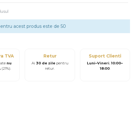
usul
ntru acest produs este de 50
ra TVA
Retur
Suport Clienti
sate
nu
Ai
30 de zile
pentru
Luni–Vineri
,
10:00–
A
(21%).
retur.
18:00
.