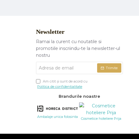
Newsletter
Ramai la curent cu noutatile si
promotiile inscriindu-te la newsletter-ul
nostru
Adresa
Trimite
de
email
Am citit şi sunt de acord cu
Politica de confidentialitate
Brandurile noastre
Ambalaje unica folosinta
Cosmetice hoteliere Prija