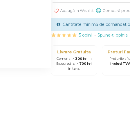
Adaugă in Wishlist
Compară prod
Cantitate minimă de comandat pe
5 opinii
-
Spune-ţi opinia
Livrare Gratuita
Preturi Fa
Comenzi >
300 lei
in
Preturile afi
Bucuresti si >
700 lei
includ TV
in tara.