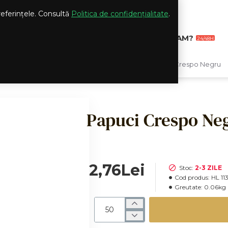
preferințele. Consultă
Politica de confidențialitate
.
II
OFERTE SPECIALE
CUM LIVRAM?
DAILY
24/48H
Papuci Hotel
Papuci inchisi
Papuci Crespo Negru
h
o
m
e
Papuci Crespo Ne
2,76Lei
Stoc:
2-3 ZILE
Cod produs:
HL 11
Greutate:
0.06kg