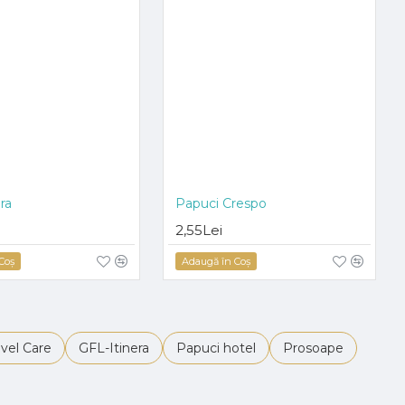
ra
Papuci Crespo
HOT
2,55Lei
Coş
Adaugă în Coş
vel Care
GFL-Itinera
Papuci hotel
Prosoape