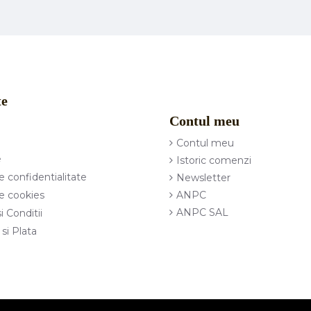
te
Contul meu
Contul meu
e
Istoric comenzi
e confidentialitate
Newsletter
ANPC
de cookies
ANPC SAL
i Conditii
 si Plata