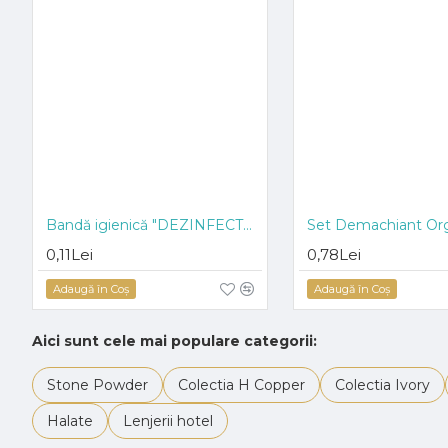
HOT
Bandă igienică "DEZINFECTAT"
Set Demachiant Or
0,11Lei
0,78Lei
Adaugă în Coş
Adaugă în Coş
Aici sunt cele mai populare categorii:
Stone Powder
Colectia H Copper
Colectia Ivory
Halate
Lenjerii hotel