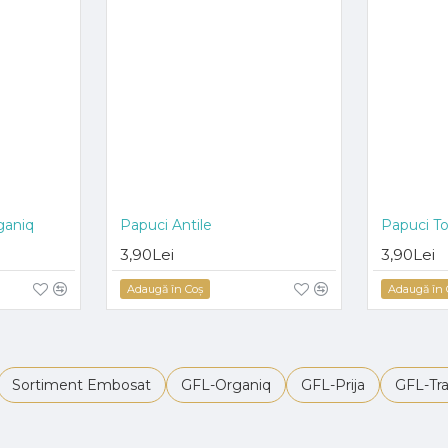
ganiq
Papuci Antile
Papuci To
3,90Lei
3,90Lei
Adaugă în Coş
Adaugă în 
Sortiment Embosat
GFL-Organiq
GFL-Prija
GFL-Tra