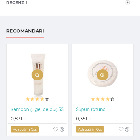
RECENZII
RECOMANDARI
HOT
Șampon și gel de duș 35 ml
Săpun rotund
HOT
0,83Lei
0,35Lei
Adaugă în Coş
Adaugă în Coş