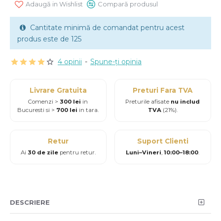
Adaugă in Wishlist
Compară produsul
Cantitate minimă de comandat pentru acest
produs este de 125
4 opinii
-
Spune-ţi opinia
Livrare Gratuita
Preturi Fara TVA
Comenzi >
300 lei
in
Preturile afisate
nu includ
Bucuresti si >
700 lei
in tara.
TVA
(21%).
Retur
Suport Clienti
Ai
30 de zile
pentru retur.
Luni–Vineri
,
10:00–18:00
.
DESCRIERE