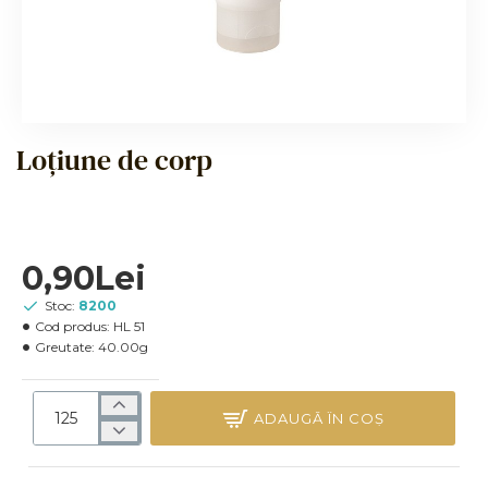
Loțiune de corp
0,90Lei
Stoc:
8200
Cod produs:
HL 51
Greutate:
40.00g
ADAUGĂ ÎN COŞ