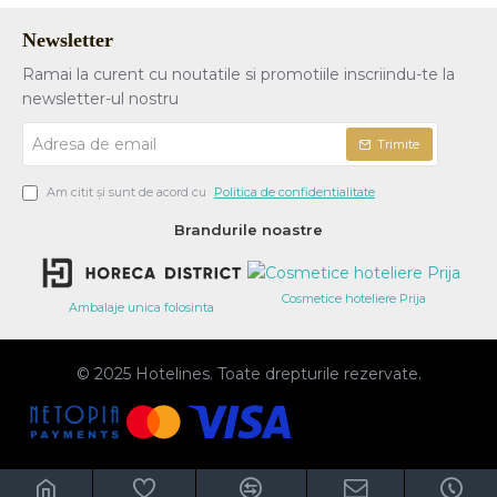
Newsletter
Ramai la curent cu noutatile si promotiile inscriindu-te la
newsletter-ul nostru
Adresa
Trimite
de
email
Am citit şi sunt de acord cu
Politica de confidentialitate
Brandurile noastre
Cosmetice hoteliere Prija
Ambalaje unica folosinta
© 2025 Hotelines. Toate drepturile rezervate.