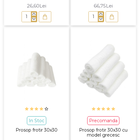
26,60Lei
66,75Lei
Prosop
Prosop
picioare
turcoaz
pentru
SPA,90x180
In Stoc
Precomanda
Prosop frotir 30x30
Prosop frotir 30x30 cu
model grecesc