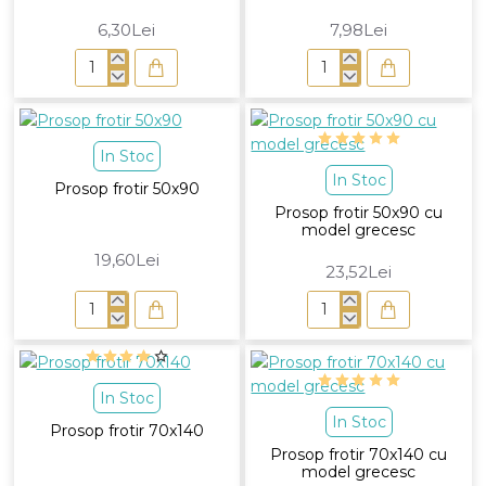
6,30Lei
7,98Lei
Prosop
Prosop
frotir
frotir
30x50
30x50
cu
In Stoc
model
In Stoc
grecesc
Prosop frotir 50x90
Prosop frotir 50x90 cu
model grecesc
19,60Lei
23,52Lei
Prosop
Prosop
frotir
frotir
50x90
50x90
cu
In Stoc
model
In Stoc
grecesc
Prosop frotir 70x140
Prosop frotir 70x140 cu
model grecesc