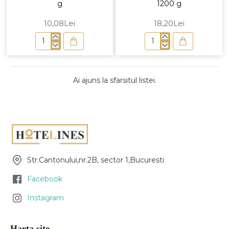
g
1200 g
verde,20
pachete
10,08Lei
18,20Lei
Rolă
Rolă
prosop
prosop
hârtie
hârtie,
2
2
Ai ajuns la sfarsitul listei.
str,
str,
640
1200
g
g
Str.Cantonului,nr.2B, sector 1,Bucuresti
Facebook
Instagram
Harta site