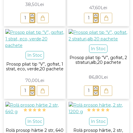
38,50Lei
47,60Lei
Prosop
Prosop
frotir
frotir
70x140
70x140
cu
model
In Stoc
grecesc
In Stoc
Prosop pliat tip “V”, gofrat, 2
straturi,alb,20 pachete
Prosop pliat tip “V”, gofrat, 1
strat, eco, verde,20 pachete
86,80Lei
70,00Lei
Prosop
Prosop
pliat
pliat
tip
tip
“V”,
“V”,
gofrat,
gofrat,
In Stoc
In Stoc
1
2
strat,
straturi,alb,20
Rolă prosop hârtie 2 str, 640
Rolă prosop hârtie, 2 str,
eco,
pachete