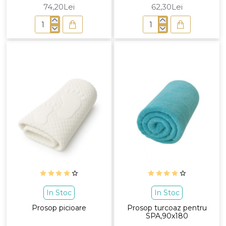
74,20Lei
62,30Lei
Prosop
Prosop
frotir
maro
100x200
pentru
SPA,90x180
In Stoc
In Stoc
Prosop picioare
Prosop turcoaz pentru
SPA,90x180