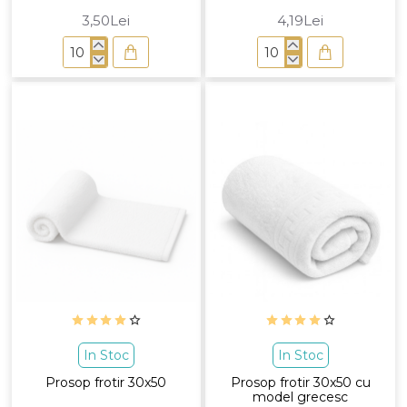
3,50Lei
4,19Lei
Prosop
Prosop
frotir
frotir
30x30
30x30
cu
model
grecesc
In Stoc
In Stoc
Prosop frotir 30x50
Prosop frotir 30x50 cu
model grecesc