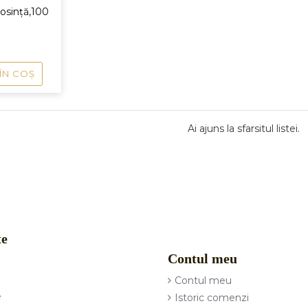
losință,100
ÎN COŞ
Ai ajuns la sfarsitul listei.
te
Contul meu
Contul meu
e
Istoric comenzi