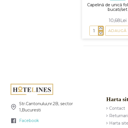
Capelină de unică fo
bucati/set
10,68Lei
ADAUGĂ 
Capelină
de
unică
folosință,100
bucati/set
Harta si
Str.Cantonului,nr.2B, sector
Contact
1,Bucuresti
Returnari
Facebook
Harta sit