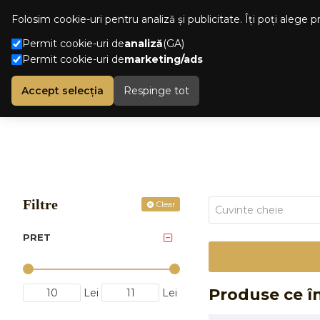
OMANA
Folosim cookie-uri pentru analiză și publicitate. Îți poți alege 
Permit cookie-uri de
analiză
(GA)
CATEGOR
Permit cookie-uri de
marketing/ads
Accept selecția
Respinge tot
Filtre
Clear
PRET
Produse ce în
Lei
Lei